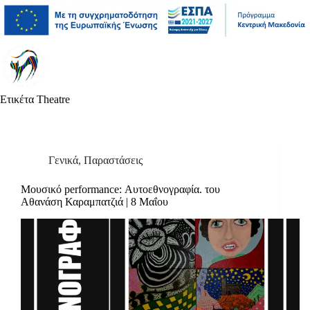
Μετάβαση
Άλμα
Μετάβαση
στο
στη
στο
περιεχόμενο
γραμμή
περιεχόμενο
πλοήγησης
Ετικέτα
Theatre
Γενικά
,
Παραστάσεις
Μουσικό performance: Αυτοεθνογραφία. του
Αθανάση Καραμπατζιά | 8 Μαΐου