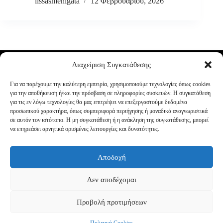
lissasmenigata
12 Φεβρουαρίου, 2026
Διαχείριση Συγκατάθεσης
Για να παρέχουμε την καλύτερη εμπειρία, χρησιμοποιούμε τεχνολογίες όπως cookies
για την αποθήκευση ή/και την πρόσβαση σε πληροφορίες συσκευών. Η συγκατάθεση
για τις εν λόγω τεχνολογίες θα μας επιτρέψει να επεξεργαστούμε δεδομένα
προσωπικού χαρακτήρα, όπως συμπεριφορά περιήγησης ή μοναδικά αναγνωριστικά
σε αυτόν τον ιστότοπο. Η μη συγκατάθεση ή η ανάκληση της συγκατάθεσης, μπορεί
να επηρεάσει αρνητικά ορισμένες λειτουργίες και δυνατότητες.
Αποδοχή
Δεν αποδέχομαι
Προβολή προτιμήσεων