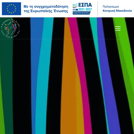
Μετάβαση
Άλμα
Μετάβαση
στο
στη
στο
περιεχόμενο
γραμμή
περιεχόμενο
πλοήγησης