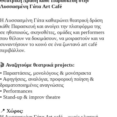
Θεατρική Δράση κάθε Παρασκευή στην
Λυσσασμένη Γάτα Art Café
Η Λυσσασμένη Γάτα καθιερώνει θεατρική δράση
κάθε Παρασκευή και ανοίγει την πλατφόρμα της
σε ηθοποιούς, σκηνοθέτες, ομάδες και performers
που θέλουν να δοκιμάσουν, να μοιραστούν και να
συναντήσουν το κοινό σε ένα ζωντανό art café
περιβάλλον.
🎬
Αναζητούμε θεατρικά projects:
• Παραστάσεις, μονολόγους & μονόπρακτα
• Αφηγήσεις, αναλόγια, προφορική ποίηση &
δραματοποιημένες αναγνώσεις
• Performances
• Stand-up & improv theatre
📍
Χώρος:
Η Λυσσασμένη Γάτα Art café – χωρίς κλασική