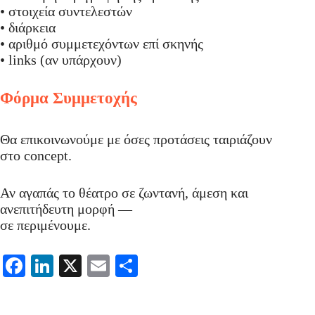
• στοιχεία συντελεστών
• διάρκεια
• αριθμό συμμετεχόντων επί σκηνής
• links (αν υπάρχουν)
Φόρμα Συμμετοχής
Θα επικοινωνούμε με όσες προτάσεις ταιριάζουν
στο concept.
Αν αγαπάς το θέατρο σε ζωντανή, άμεση και
ανεπιτήδευτη μορφή —
σε περιμένουμε.
Fa
Li
X
E
Μ
ce
nk
m
οι
bo
ed
ail
ρ