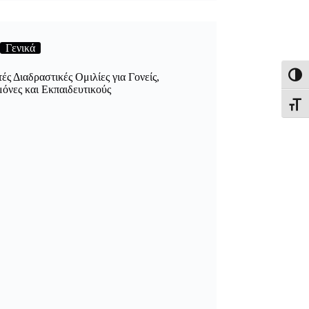
Γενικά
τές Διαδραστικές Ομιλίες για Γονείς,
Εναλλ
όνες και Εκπαιδευτικούς
Εναλλ