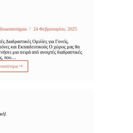
lissasmenigata
24 Φεβρουαρίου, 2025
τές Διαδραστικές Ομιλίες για Γονείς,
όνες και Εκπαιδευτικούς Ο χώρος μας θα
ενήσει μια σειρά από ανοιχτές διαδραστικές
ες, που…
ρισσότερα
Ανοιχτές
Διαδραστικές
Ομιλίες
για
Γονείς,
Κηδεμόνες
και
Εκπαιδευτικούς
κή!