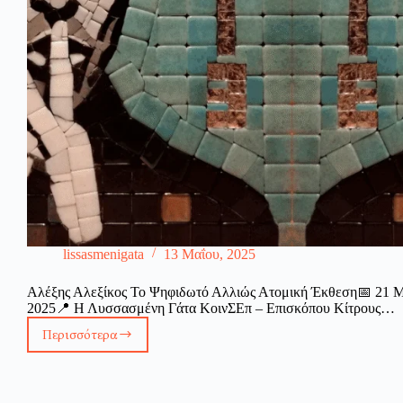
lissasmenigata
13 Μαΐου, 2025
Αλέξης Αλεξίκος Το Ψηφιδωτό Αλλιώς Ατομική Έκθεση📅 21 Μα
2025📍 Η Λυσσασμένη Γάτα ΚοινΣΕπ – Επισκόπου Κίτρους…
Περισσότερα
Αλέξης
Αλεξίκος
–
Το