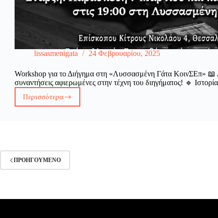
lissasmenigata
24 Φεβρουαρίου, 2025
Workshop για το Διήγημα στη «Λυσσασμένη Γάτα ΚοινΣΕπ» 📖 
συναντήσεις αφιερωμένες στην τέχνη του διηγήματος! 🔹 Ιστορ
Περισσότερα
Workshop
για
το
Διήγημα
στη
«Λυσσασμένη
Γάτα
ΠΡΟΗΓΟΎΜΕΝΟ
ΚοινΣΕπ»