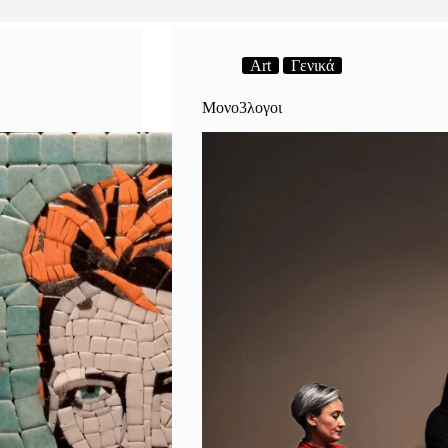
Art
Γενικά
Μονο3λογοι