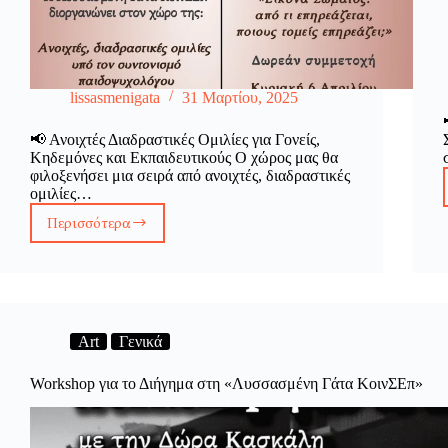
lissasmenigata
31 Μαρτίου, 2025
📢 Ανοιχτές Διαδραστικές Ομιλίες για Γονείς,
Κηδεμόνες και Εκπαιδευτικούς Ο χώρος μας θα
φιλοξενήσει μια σειρά από ανοιχτές, διαδραστικές
ομιλίες…
Περισσότερα
📢
Ανοιχτές
Διαδραστικές
Ομιλίες
για
Γονείς,
Κηδεμόνες
Art
Γενικά
και
Εκπαιδευτικούς
Workshop για το Διήγημα στη «Λυσσασμένη Γάτα ΚοινΣΕπ»