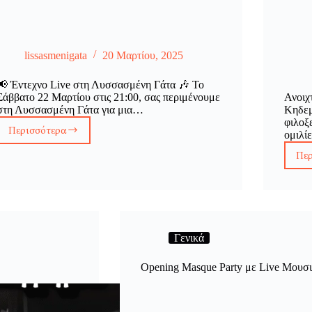
lissasmenigata
20 Μαρτίου, 2025
📢 Έντεχνο Live στη Λυσσασμένη Γάτα 🎶 Το
Σάββατο 22 Μαρτίου στις 21:00, σας περιμένουμε
Ανοιχ
στη Λυσσασμένη Γάτα για μια…
Κηδεμ
φιλοξ
Περισσότερα
ομιλί
Έντεχνο
Live
Πε
με
την
Αλεξάνδρα
Μπούρα
Γενικά
Opening Masque Party με Live Μουσι