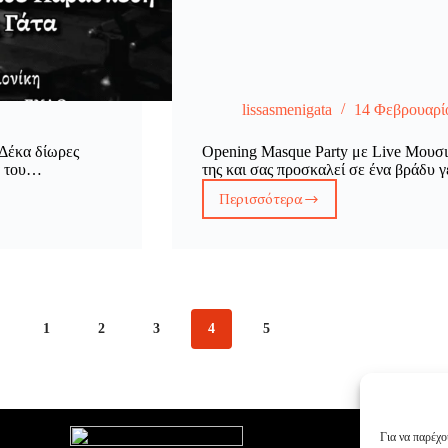
lissasmenigata
14 Φεβρουαρί
Δέκα δίωρες
Opening Masque Party με Live Μουσι
ία του…
της και σας προσκαλεί σε ένα βράδυ
Περισσότερα
Opening
Masque
Party
με
Live
Μουσική!
1
2
3
4
5
Για να παρέχο