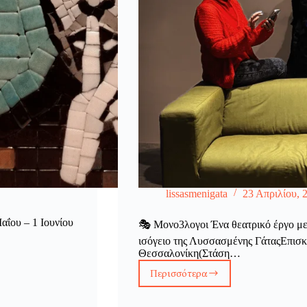
lissasmenigata
23 Απριλίου, 
ΐου – 1 Ιουνίου
🎭 Μονο3λογοι Ένα θεατρικό έργο με
ισόγειο της Λυσσασμένης ΓάταςΕπισκ
Θεσσαλονίκη(Στάση…
Περισσότερα
Μονο3λογοι