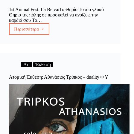
1st Animal Fest: La Belva/Το Θηρίο Το πιο γλυκό
Θηρίο της πόλης σε προσκαλεί να ανοίξεις την
καρδιά σου Το…
Περισσότερα
1st
Animal
Fest:
La
Belva/
Το
Θηρίο
Art
Έκθεση
Ατομική Έκθεση: Αθανάσιος Τρίπκος – duality<<Y