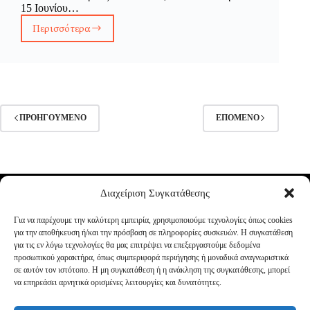
15 Ιουνίου…
Περισσότερα
Αλέξανδρος
Αναστασιάδης
–
Κατώτερου
Θεού
–
Ατομική
ΠΡΟΗΓΟΎΜΕΝΟ
ΕΠΌΜΕΝΟ
Έκθεση
Διαχείριση Συγκατάθεσης
Για να παρέχουμε την καλύτερη εμπειρία, χρησιμοποιούμε τεχνολογίες όπως cookies
για την αποθήκευση ή/και την πρόσβαση σε πληροφορίες συσκευών. Η συγκατάθεση
για τις εν λόγω τεχνολογίες θα μας επιτρέψει να επεξεργαστούμε δεδομένα
προσωπικού χαρακτήρα, όπως συμπεριφορά περιήγησης ή μοναδικά αναγνωριστικά
σε αυτόν τον ιστότοπο. Η μη συγκατάθεση ή η ανάκληση της συγκατάθεσης, μπορεί
να επηρεάσει αρνητικά ορισμένες λειτουργίες και δυνατότητες.