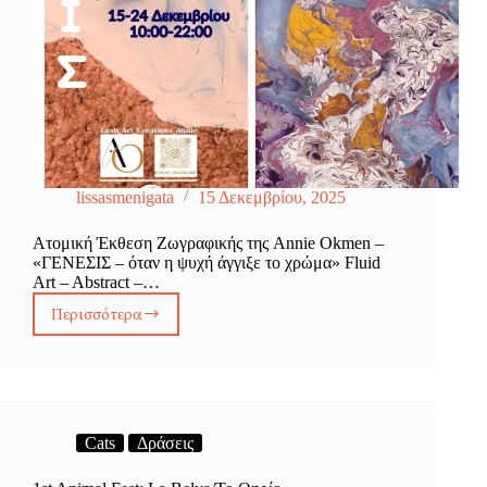
lissasmenigata
15 Δεκεμβρίου, 2025
Ατομική Έκθεση Ζωγραφικής της Annie Okmen –
«ΓΕΝΕΣΙΣ – όταν η ψυχή άγγιξε το χρώμα» Fluid
Art – Abstract –…
Περισσότερα
Ατομική
Έκθεση:
Annie
Okmen
–
«ΓΕΝΕΣΙΣ
–
Cats
Δράσεις
όταν
η