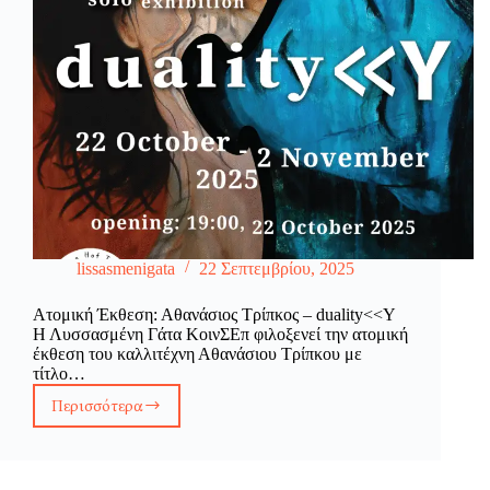
lissasmenigata
22 Σεπτεμβρίου, 2025
Ατομική Έκθεση: Αθανάσιος Τρίπκος – duality<<Y
Η Λυσσασμένη Γάτα ΚοινΣΕπ φιλοξενεί την ατομική
έκθεση του καλλιτέχνη Αθανάσιου Τρίπκου με
τίτλο…
Περισσότερα
Ατομική
Έκθεση:
Αθανάσιος
Τρίπκος