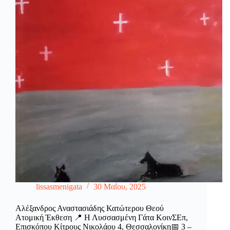
lissasmenigata
30 Μαΐου, 2025
Αλέξανδρος Αναστασιάδης Κατώτερου Θεού
Ατομική Έκθεση 📍 Η Λυσσασμένη Γάτα ΚοινΣΕπ,
Επισκόπου Κίτρους Νικολάου 4, Θεσσαλονίκη📅 3 –