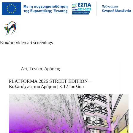
Μετάβαση
Άλμα
Μετάβαση
στο
στη
στο
περιεχόμενο
γραμμή
περιεχόμενο
πλοήγησης
Ετικέτα
video art screenings
Art
,
Γενικά
,
Δράσεις
PLATFORMA 2026 STREET EDITION –
Καλλιτέχνες του Δρόμου | 3-12 Ιουλίου