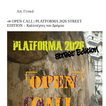
Art
,
Γενικά
📣 OPEN CALL | PLATFORMA 2026 STREET
EDITION – Καλλιτέχνες του Δρόμου