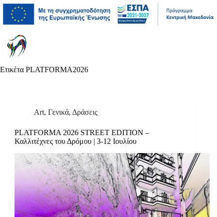
Μετάβαση
Άλμα
Μετάβαση
στο
στη
στο
περιεχόμενο
γραμμή
περιεχόμενο
πλοήγησης
Ετικέτα
PLATFORMA2026
Art
,
Γενικά
,
Δράσεις
PLATFORMA 2026 STREET EDITION –
Καλλιτέχνες του Δρόμου | 3-12 Ιουλίου