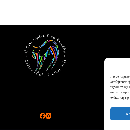
Για να παρέχο
αποθήκευση ή
τεχνολογίες 
συμπεριφορά π
ανάκληση της 
Α