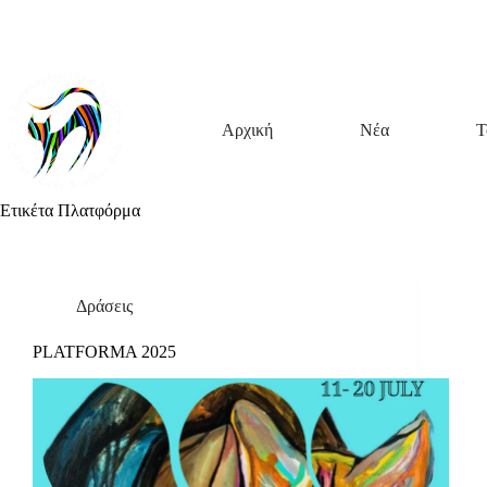
Μετάβαση
Άλμα
Μετάβαση
στο
στη
στο
περιεχόμενο
γραμμή
περιεχόμενο
πλοήγησης
Αρχική
Νέα
Τ
Ετικέτα
Πλατφόρμα
Δράσεις
PLATFORMA 2025