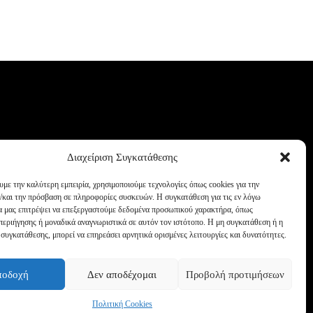
Διαχείριση Συγκατάθεσης
υμε την καλύτερη εμπειρία, χρησιμοποιούμε τεχνολογίες όπως cookies για την
/και την πρόσβαση σε πληροφορίες συσκευών. Η συγκατάθεση για τις εν λόγω
θα μας επιτρέψει να επεξεργαστούμε δεδομένα προσωπικού χαρακτήρα, όπως
εριήγησης ή μοναδικά αναγνωριστικά σε αυτόν τον ιστότοπο. Η μη συγκατάθεση ή η
συγκατάθεσης, μπορεί να επηρεάσει αρνητικά ορισμένες λειτουργίες και δυνατότητες.
ποδοχή
Δεν αποδέχομαι
Προβολή προτιμήσεων
Πολιτική Cookies