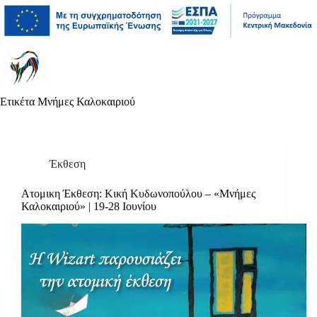
Μετάβαση
Άλμα
Μετάβαση
στο
στη
στο
περιεχόμενο
γραμμή
περιεχόμενο
πλοήγησης
Ετικέτα
Μνήμες Καλοκαιριού
Έκθεση
Ατομικη Έκθεση: Κική Κυδωνοπούλου – «Μνήμες
Καλοκαιριού» | 19-28 Ιουνίου