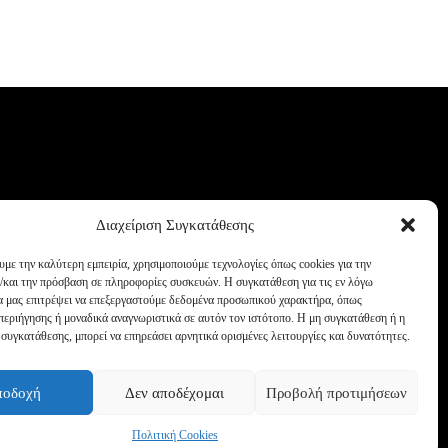
Διαχείριση Συγκατάθεσης
υμε την καλύτερη εμπειρία, χρησιμοποιούμε τεχνολογίες όπως cookies για την
/και την πρόσβαση σε πληροφορίες συσκευών. Η συγκατάθεση για τις εν λόγω
θα μας επιτρέψει να επεξεργαστούμε δεδομένα προσωπικού χαρακτήρα, όπως
εριήγησης ή μοναδικά αναγνωριστικά σε αυτόν τον ιστότοπο. Η μη συγκατάθεση ή η
συγκατάθεσης, μπορεί να επηρεάσει αρνητικά ορισμένες λειτουργίες και δυνατότητες.
ποδοχή
Δεν αποδέχομαι
Προβολή προτιμήσεων
Πολιτική Cookies