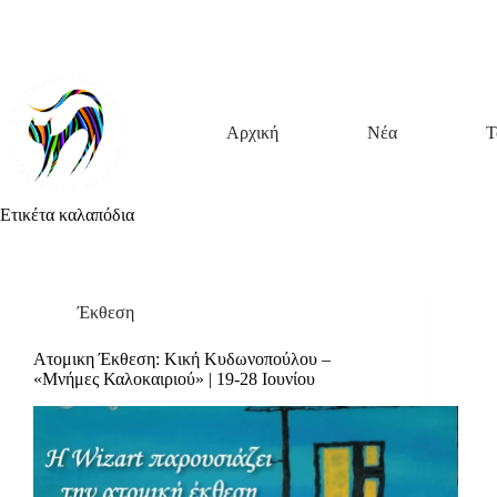
Μετάβαση
Άλμα
Μετάβαση
στο
στη
στο
περιεχόμενο
γραμμή
περιεχόμενο
πλοήγησης
Αρχική
Νέα
Τ
Ετικέτα
καλαπόδια
Έκθεση
Ατομικη Έκθεση: Κική Κυδωνοπούλου –
«Μνήμες Καλοκαιριού» | 19-28 Ιουνίου