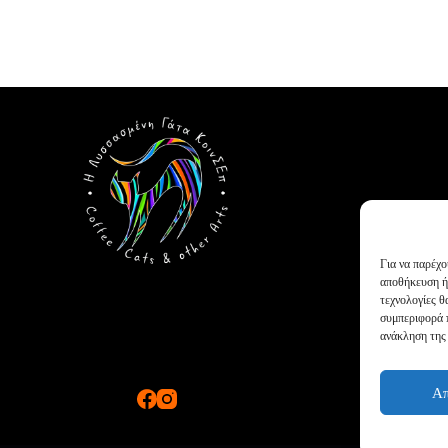
Για να παρέχο
αποθήκευση ή
τεχνολογίες 
συμπεριφορά π
ανάκληση της 
Α