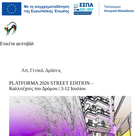
Μετάβαση
Άλμα
Μετάβαση
στο
στη
στο
περιεχόμενο
γραμμή
περιεχόμενο
πλοήγησης
Ετικέτα
φεστιβάλ
Art
,
Γενικά
,
Δράσεις
PLATFORMA 2026 STREET EDITION –
Καλλιτέχνες του Δρόμου | 3-12 Ιουλίου