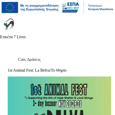
Μετάβαση
Άλμα
Μετάβαση
στο
στη
στο
περιεχόμενο
γραμμή
περιεχόμενο
πλοήγησης
Ετικέτα
7 Lives
Cats
,
Δράσεις
1st Animal Fest: La Belva/Το Θηρίο