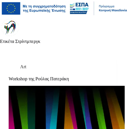
Μετάβαση
Άλμα
Μετάβαση
στο
στη
στο
περιεχόμενο
γραμμή
περιεχόμενο
πλοήγησης
Ετικέτα
Στρίντμπεργκ
Art
Workshop της Ρούλας Πατεράκη