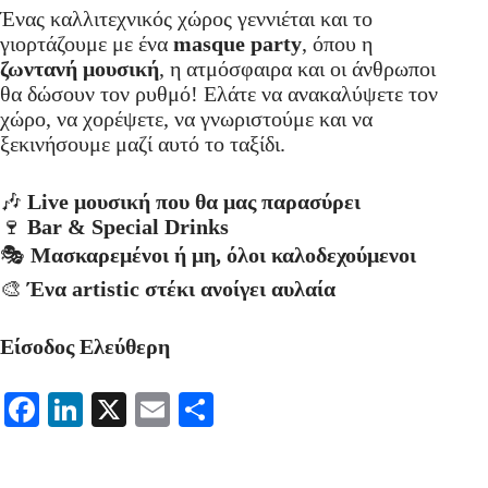
Ένας καλλιτεχνικός χώρος γεννιέται και το
γιορτάζουμε με ένα
masque party
, όπου η
ζωντανή μουσική
, η ατμόσφαιρα και οι άνθρωποι
θα δώσουν τον ρυθμό! Ελάτε να ανακαλύψετε τον
χώρο, να χορέψετε, να γνωριστούμε και να
ξεκινήσουμε μαζί αυτό το ταξίδι.
🎶
Live μουσική που θα μας παρασύρει
🍷
Bar & Special Drinks
🎭
Μασκαρεμένοι ή μη, όλοι καλοδεχούμενοι
🎨
Ένα artistic στέκι ανοίγει αυλαία
Είσοδος Ελεύθερη
Fa
Li
X
E
Μ
ce
nk
m
οι
bo
ed
ail
ρ